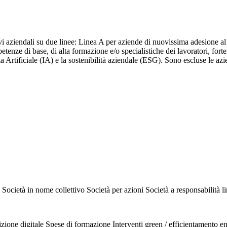
aziendali su due linee: Linea A per aziende di nuovissima adesione al F
tenze di base, di alta formazione e/o specialistiche dei lavoratori, for
nza Artificiale (IA) e la sostenibilità aziendale (ESG). Sono escluse le 
Società in nome collettivo
Società per azioni
Società a responsabilità l
izione digitale
Spese di formazione
Interventi green / efficientamento e