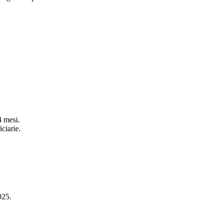
4 mesi.
ciarie.
025.