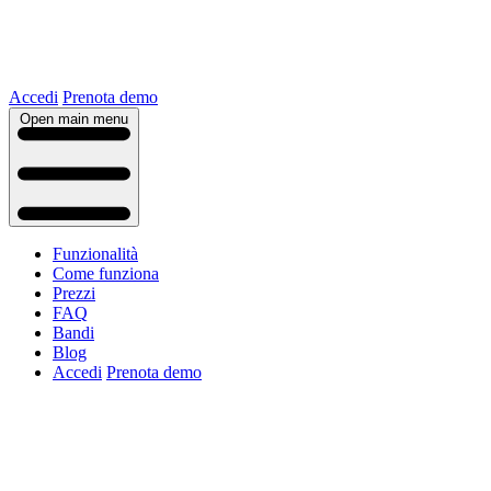
Accedi
Prenota demo
Open main menu
Funzionalità
Come funziona
Prezzi
FAQ
Bandi
Blog
Accedi
Prenota demo