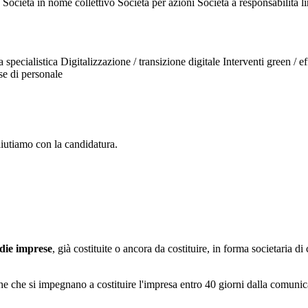
Società in nome collettivo
Società per azioni
Società a responsabilità l
 specialistica
Digitalizzazione / transizione digitale
Interventi green / e
e di personale
aiutiamo con la candidatura.
edie imprese
, già costituite o ancora da costituire, in forma societaria di
he che si impegnano a costituire l'impresa entro 40 giorni dalla comuni