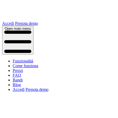
Accedi
Prenota demo
Open main menu
Funzionalità
Come funziona
Prezzi
FAQ
Bandi
Blog
Accedi
Prenota demo