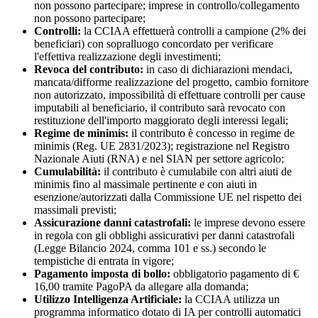
non possono partecipare; imprese in controllo/collegamento
non possono partecipare;
Controlli:
la CCIAA effettuerà controlli a campione (2% dei
beneficiari) con sopralluogo concordato per verificare
l'effettiva realizzazione degli investimenti;
Revoca del contributo:
in caso di dichiarazioni mendaci,
mancata/difforme realizzazione del progetto, cambio fornitore
non autorizzato, impossibilità di effettuare controlli per cause
imputabili al beneficiario, il contributo sarà revocato con
restituzione dell'importo maggiorato degli interessi legali;
Regime de minimis:
il contributo è concesso in regime de
minimis (Reg. UE 2831/2023); registrazione nel Registro
Nazionale Aiuti (RNA) e nel SIAN per settore agricolo;
Cumulabilità:
il contributo è cumulabile con altri aiuti de
minimis fino al massimale pertinente e con aiuti in
esenzione/autorizzati dalla Commissione UE nel rispetto dei
massimali previsti;
Assicurazione danni catastrofali:
le imprese devono essere
in regola con gli obblighi assicurativi per danni catastrofali
(Legge Bilancio 2024, comma 101 e ss.) secondo le
tempistiche di entrata in vigore;
Pagamento imposta di bollo:
obbligatorio pagamento di €
16,00 tramite PagoPA da allegare alla domanda;
Utilizzo Intelligenza Artificiale:
la CCIAA utilizza un
programma informatico dotato di IA per controlli automatici