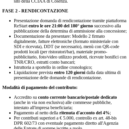
sito della CCIAA di Cosenza.
FASE 2 - RENDICONTAZIONE
Presentazione domanda di rendicontazione tramite piattaforma
ReStart
entro le ore 21:00 del 180° giorno
successivo alla
pubblicazione della determina di ammissione alla concessione;
Documentazione da presentare: Modello 2 firmato
digitalmente, fatture elettroniche (formato ministeriale con
SDI e ricevuta), DDT (se necessario), menù con QR-code
prodotti locali (per ristoratori/bar), materiale promo-
pubblicitario, foto/video utilizzo prodotti, ricevute bonifici con
TNR/CRO, estratti conto bancari;
Istruttoria a sportello in ordine cronologico;
Liquidazione prevista
entro 120 giorni
dalla data ultima di
presentazione delle domande di rendicontazione.
Modalità di pagamento del contributo:
Accredito su
conto corrente bancario/postale dedicato
(anche in via non esclusiva) alle commesse pubbliche,
intestato all'impresa beneficiaria;
Pagamento al netto della
ritenuta d'acconto del 4%
;
Per contributi superiori a € 5.000, controllo ex art. 48-bis
DPR 602/73 con eventuale pagamento diretto all'Agenzia
delle Entrate di somme iscritte a ruolo.