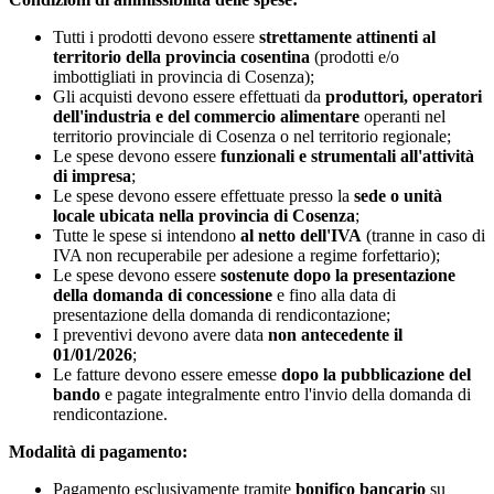
Tutti i prodotti devono essere
strettamente attinenti al
territorio della provincia cosentina
(prodotti e/o
imbottigliati in provincia di Cosenza);
Gli acquisti devono essere effettuati da
produttori, operatori
dell'industria e del commercio alimentare
operanti nel
territorio provinciale di Cosenza o nel territorio regionale;
Le spese devono essere
funzionali e strumentali all'attività
di impresa
;
Le spese devono essere effettuate presso la
sede o unità
locale ubicata nella provincia di Cosenza
;
Tutte le spese si intendono
al netto dell'IVA
(tranne in caso di
IVA non recuperabile per adesione a regime forfettario);
Le spese devono essere
sostenute dopo la presentazione
della domanda di concessione
e fino alla data di
presentazione della domanda di rendicontazione;
I preventivi devono avere data
non antecedente il
01/01/2026
;
Le fatture devono essere emesse
dopo la pubblicazione del
bando
e pagate integralmente entro l'invio della domanda di
rendicontazione.
Modalità di pagamento:
Pagamento esclusivamente tramite
bonifico bancario
su