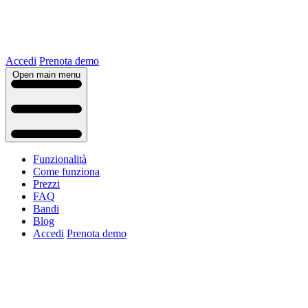
Accedi
Prenota demo
Open main menu
Funzionalità
Come funziona
Prezzi
FAQ
Bandi
Blog
Accedi
Prenota demo