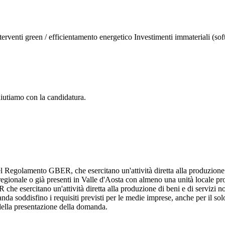
terventi green / efficientamento energetico
Investimenti immateriali (sof
aiutiamo con la candidatura.
del Regolamento GBER, che esercitano un'attività diretta alla produzione 
 regionale o già presenti in Valle d'Aosta con almeno una unità locale pr
he esercitano un'attività diretta alla produzione di beni e di servizi n
a soddisfino i requisiti previsti per le medie imprese, anche per il sol
 della presentazione della domanda.