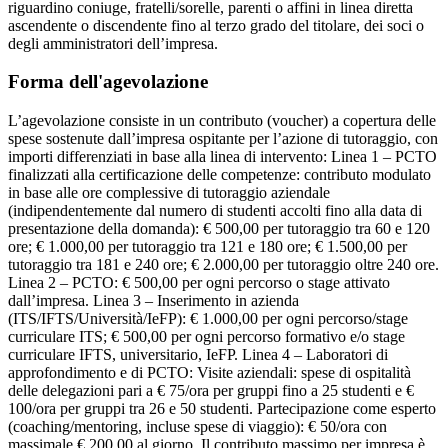
riguardino coniuge, fratelli/sorelle, parenti o affini in linea diretta
ascendente o discendente fino al terzo grado del titolare, dei soci o
degli amministratori dell’impresa.
Forma dell'agevolazione
L’agevolazione consiste in un contributo (voucher) a copertura delle
spese sostenute dall’impresa ospitante per l’azione di tutoraggio, con
importi differenziati in base alla linea di intervento: Linea 1 – PCTO
finalizzati alla certificazione delle competenze: contributo modulato
in base alle ore complessive di tutoraggio aziendale
(indipendentemente dal numero di studenti accolti fino alla data di
presentazione della domanda): € 500,00 per tutoraggio tra 60 e 120
ore; € 1.000,00 per tutoraggio tra 121 e 180 ore; € 1.500,00 per
tutoraggio tra 181 e 240 ore; € 2.000,00 per tutoraggio oltre 240 ore.
Linea 2 – PCTO: € 500,00 per ogni percorso o stage attivato
dall’impresa. Linea 3 – Inserimento in azienda
(ITS/IFTS/Università/IeFP): € 1.000,00 per ogni percorso/stage
curriculare ITS; € 500,00 per ogni percorso formativo e/o stage
curriculare IFTS, universitario, IeFP. Linea 4 – Laboratori di
approfondimento e di PCTO: Visite aziendali: spese di ospitalità
delle delegazioni pari a € 75/ora per gruppi fino a 25 studenti e €
100/ora per gruppi tra 26 e 50 studenti. Partecipazione come esperto
(coaching/mentoring, incluse spese di viaggio): € 50/ora con
massimale € 200,00 al giorno. Il contributo massimo per impresa è