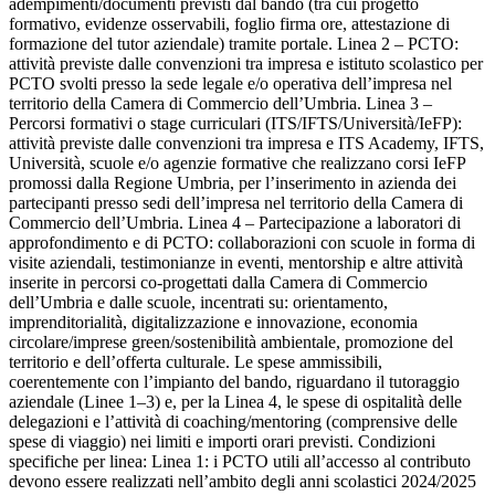
adempimenti/documenti previsti dal bando (tra cui progetto
formativo, evidenze osservabili, foglio firma ore, attestazione di
formazione del tutor aziendale) tramite portale. Linea 2 – PCTO:
attività previste dalle convenzioni tra impresa e istituto scolastico per
PCTO svolti presso la sede legale e/o operativa dell’impresa nel
territorio della Camera di Commercio dell’Umbria. Linea 3 –
Percorsi formativi o stage curriculari (ITS/IFTS/Università/IeFP):
attività previste dalle convenzioni tra impresa e ITS Academy, IFTS,
Università, scuole e/o agenzie formative che realizzano corsi IeFP
promossi dalla Regione Umbria, per l’inserimento in azienda dei
partecipanti presso sedi dell’impresa nel territorio della Camera di
Commercio dell’Umbria. Linea 4 – Partecipazione a laboratori di
approfondimento e di PCTO: collaborazioni con scuole in forma di
visite aziendali, testimonianze in eventi, mentorship e altre attività
inserite in percorsi co-progettati dalla Camera di Commercio
dell’Umbria e dalle scuole, incentrati su: orientamento,
imprenditorialità, digitalizzazione e innovazione, economia
circolare/imprese green/sostenibilità ambientale, promozione del
territorio e dell’offerta culturale. Le spese ammissibili,
coerentemente con l’impianto del bando, riguardano il tutoraggio
aziendale (Linee 1–3) e, per la Linea 4, le spese di ospitalità delle
delegazioni e l’attività di coaching/mentoring (comprensive delle
spese di viaggio) nei limiti e importi orari previsti. Condizioni
specifiche per linea: Linea 1: i PCTO utili all’accesso al contributo
devono essere realizzati nell’ambito degli anni scolastici 2024/2025