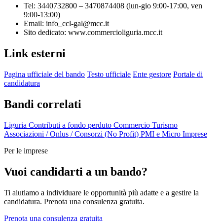
Tel: 3440732800 – 3470874408 (lun-gio 9:00-17:00, ven
9:00-13:00)
Email: info_ccl-gal@mcc.it
Sito dedicato: www.commercioliguria.mcc.it
Link esterni
Pagina ufficiale del bando
Testo ufficiale
Ente gestore
Portale di
candidatura
Bandi correlati
Liguria
Contributi a fondo perduto
Commercio
Turismo
Associazioni / Onlus / Consorzi (No Profit)
PMI e Micro Imprese
Per le imprese
Vuoi candidarti a un bando?
Ti aiutiamo a individuare le opportunità più adatte e a gestire la
candidatura. Prenota una consulenza gratuita.
Prenota una consulenza gratuita