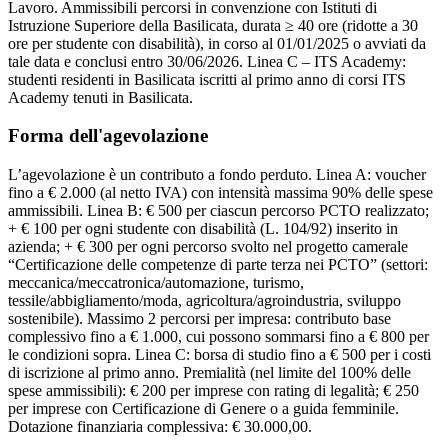
Lavoro. Ammissibili percorsi in convenzione con Istituti di
Istruzione Superiore della Basilicata, durata ≥ 40 ore (ridotte a 30
ore per studente con disabilità), in corso al 01/01/2025 o avviati da
tale data e conclusi entro 30/06/2026. Linea C – ITS Academy:
studenti residenti in Basilicata iscritti al primo anno di corsi ITS
Academy tenuti in Basilicata.
Forma dell'agevolazione
L’agevolazione è un contributo a fondo perduto. Linea A: voucher
fino a € 2.000 (al netto IVA) con intensità massima 90% delle spese
ammissibili. Linea B: € 500 per ciascun percorso PCTO realizzato;
+ € 100 per ogni studente con disabilità (L. 104/92) inserito in
azienda; + € 300 per ogni percorso svolto nel progetto camerale
“Certificazione delle competenze di parte terza nei PCTO” (settori:
meccanica/meccatronica/automazione, turismo,
tessile/abbigliamento/moda, agricoltura/agroindustria, sviluppo
sostenibile). Massimo 2 percorsi per impresa: contributo base
complessivo fino a € 1.000, cui possono sommarsi fino a € 800 per
le condizioni sopra. Linea C: borsa di studio fino a € 500 per i costi
di iscrizione al primo anno. Premialità (nel limite del 100% delle
spese ammissibili): € 200 per imprese con rating di legalità; € 250
per imprese con Certificazione di Genere o a guida femminile.
Dotazione finanziaria complessiva: € 30.000,00.