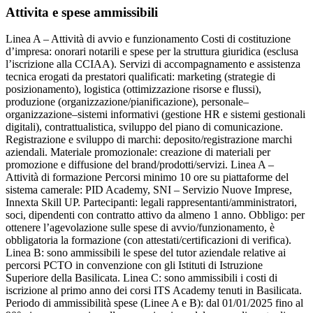
Attivita e spese ammissibili
Linea A – Attività di avvio e funzionamento Costi di costituzione
d’impresa: onorari notarili e spese per la struttura giuridica (esclusa
l’iscrizione alla CCIAA). Servizi di accompagnamento e assistenza
tecnica erogati da prestatori qualificati: marketing (strategie di
posizionamento), logistica (ottimizzazione risorse e flussi),
produzione (organizzazione/pianificazione), personale–
organizzazione–sistemi informativi (gestione HR e sistemi gestionali
digitali), contrattualistica, sviluppo del piano di comunicazione.
Registrazione e sviluppo di marchi: deposito/registrazione marchi
aziendali. Materiale promozionale: creazione di materiali per
promozione e diffusione del brand/prodotti/servizi. Linea A –
Attività di formazione Percorsi minimo 10 ore su piattaforme del
sistema camerale: PID Academy, SNI – Servizio Nuove Imprese,
Innexta Skill UP. Partecipanti: legali rappresentanti/amministratori,
soci, dipendenti con contratto attivo da almeno 1 anno. Obbligo: per
ottenere l’agevolazione sulle spese di avvio/funzionamento, è
obbligatoria la formazione (con attestati/certificazioni di verifica).
Linea B: sono ammissibili le spese del tutor aziendale relative ai
percorsi PCTO in convenzione con gli Istituti di Istruzione
Superiore della Basilicata. Linea C: sono ammissibili i costi di
iscrizione al primo anno dei corsi ITS Academy tenuti in Basilicata.
Periodo di ammissibilità spese (Linee A e B): dal 01/01/2025 fino al