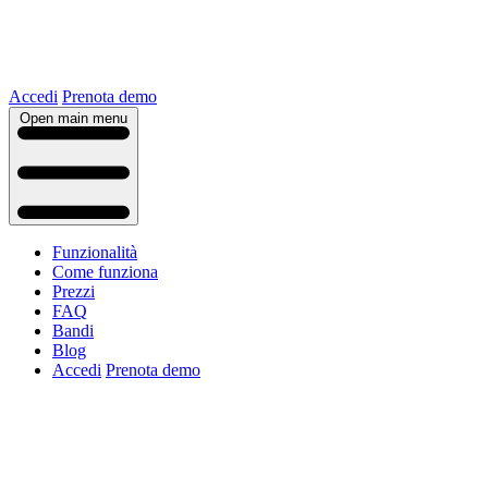
Accedi
Prenota demo
Open main menu
Funzionalità
Come funziona
Prezzi
FAQ
Bandi
Blog
Accedi
Prenota demo