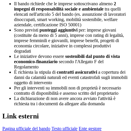
Il bando richiede che le imprese sottoscrivano almeno
2
impegni di responsabilità sociale e ambientale
tra quelli
elencati nell'articolo 5 del bando (es. assunzione di lavoratori
disoccupati, smart working, mobilità sostenibile, welfare
aziendale, certificazione ISO 50001)
Sono previsti
punteggi aggiuntivi
per: imprese giovani
(costituite da meno di 5 anni), imprese con rating di legalità,
imprese femminili e giovanili, imprese benefit, progetti di
economia circolare, iniziative in complessi produttivi
degradati
Le iniziative devono essere
sostenibili dal punto di vista
economico-finanziario
secondo l'Allegato F del
Regolamento
È richiesta la stipula di
contratti assicurativi
a copertura dei
danni da calamità naturali ed eventi catastrofali sugli immobili
oggetto di intervento
Per gli interventi su immobili non di proprietà è necessario
contratto di disponibilità e assenso scritto del proprietario
La dichiarazione di non avere ancora avviato l'attività è
richiesta tra i documenti da allegare alla domanda
Link esterni
Pagina ufficiale del bando
Testo ufficiale
Ente gestore