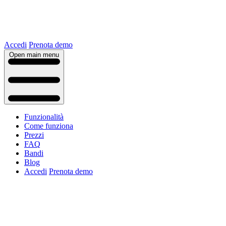
Accedi
Prenota demo
Open main menu
Funzionalità
Come funziona
Prezzi
FAQ
Bandi
Blog
Accedi
Prenota demo