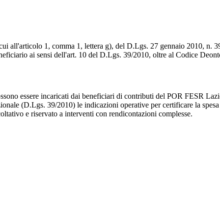
 di cui all'articolo 1, comma 1, lettera g), del D.Lgs. 27 gennaio 2010, 
Beneficiario ai sensi dell'art. 10 del D.Lgs. 39/2010, oltre al Codice De
 possono essere incaricati dai beneficiari di contributi del POR FESR La
nazionale (D.Lgs. 39/2010) le indicazioni operative per certificare la spes
coltativo e riservato a interventi con rendicontazioni complesse.