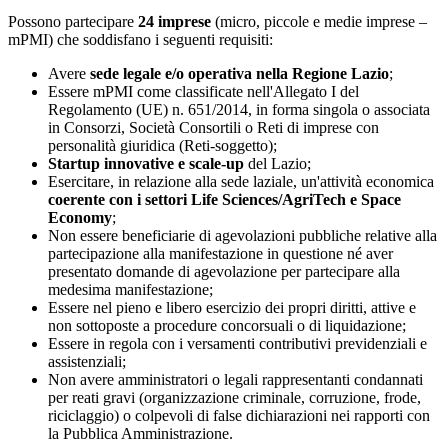
Possono partecipare
24 imprese
(micro, piccole e medie imprese –
mPMI) che soddisfano i seguenti requisiti:
Avere
sede legale e/o operativa nella Regione Lazio
;
Essere mPMI come classificate nell'Allegato I del
Regolamento (UE) n. 651/2014, in forma singola o associata
in Consorzi, Società Consortili o Reti di imprese con
personalità giuridica (Reti-soggetto);
Startup innovative e scale-up
del Lazio;
Esercitare, in relazione alla sede laziale, un'attività economica
coerente con i settori Life Sciences/AgriTech e Space
Economy
;
Non essere beneficiarie di agevolazioni pubbliche relative alla
partecipazione alla manifestazione in questione né aver
presentato domande di agevolazione per partecipare alla
medesima manifestazione;
Essere nel pieno e libero esercizio dei propri diritti, attive e
non sottoposte a procedure concorsuali o di liquidazione;
Essere in regola con i versamenti contributivi previdenziali e
assistenziali;
Non avere amministratori o legali rappresentanti condannati
per reati gravi (organizzazione criminale, corruzione, frode,
riciclaggio) o colpevoli di false dichiarazioni nei rapporti con
la Pubblica Amministrazione.