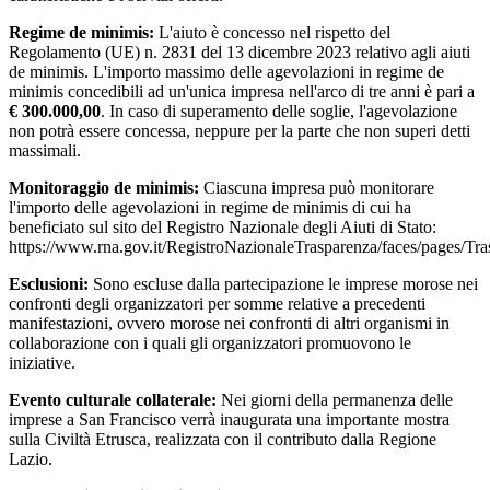
Regime de minimis:
L'aiuto è concesso nel rispetto del
Regolamento (UE) n. 2831 del 13 dicembre 2023 relativo agli aiuti
de minimis. L'importo massimo delle agevolazioni in regime de
minimis concedibili ad un'unica impresa nell'arco di tre anni è pari a
€ 300.000,00
. In caso di superamento delle soglie, l'agevolazione
non potrà essere concessa, neppure per la parte che non superi detti
massimali.
Monitoraggio de minimis:
Ciascuna impresa può monitorare
l'importo delle agevolazioni in regime de minimis di cui ha
beneficiato sul sito del Registro Nazionale degli Aiuti di Stato:
https://www.rna.gov.it/RegistroNazionaleTrasparenza/faces/pages/Tr
Esclusioni:
Sono escluse dalla partecipazione le imprese morose nei
confronti degli organizzatori per somme relative a precedenti
manifestazioni, ovvero morose nei confronti di altri organismi in
collaborazione con i quali gli organizzatori promuovono le
iniziative.
Evento culturale collaterale:
Nei giorni della permanenza delle
imprese a San Francisco verrà inaugurata una importante mostra
sulla Civiltà Etrusca, realizzata con il contributo dalla Regione
Lazio.