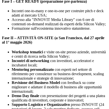
Fase I – GET READY (preparazione pre-partenza)
Incontri one-to-many e one-to-one per costruire pitch e deck
adatti al mercato USA;
Accesso alla "INNOVIT Media Library" con 6 ore di
contenuti on-demand realizzati da esperti della Silicon Valley;
Formazione sull'ecosistema innovativo statunitense.
Fase II – ATTIVITÀ ON-SITE (a San Francisco, dal 27 aprile
al 1° maggio 2026)
Workshop tematici
e visite on-site presso aziende, università
e centri di ricerca nella Silicon Valley;
Incontri di networking
con investitori, acceleratori e
incubatori locali;
Mentoring personalizzato
con esperti nel settore di
riferimento per consulenze su business development, scaling
internazionale e strategie di innovazione;
Revisione del Business Model
con feedback su come
migliorare e adattare il modello di business alle opportunità
internazionali;
Demo Day finale
con presentazione dei progetti a una platea
qualificata di investitori, corporate e innovatori;
Supporto Logistico e Organizzativo
presso INNOVIT (24
postazioni di lavoro, 2 sale meeting dedicate, accesso agli