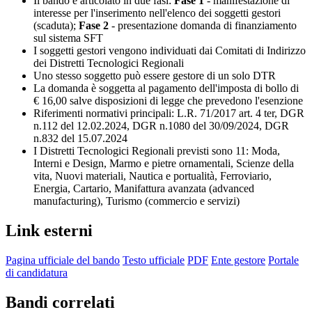
Il bando è articolato in due fasi:
Fase 1
- manifestazione di
interesse per l'inserimento nell'elenco dei soggetti gestori
(scaduta);
Fase 2
- presentazione domanda di finanziamento
sul sistema SFT
I soggetti gestori vengono individuati dai Comitati di Indirizzo
dei Distretti Tecnologici Regionali
Uno stesso soggetto può essere gestore di un solo DTR
La domanda è soggetta al pagamento dell'imposta di bollo di
€ 16,00 salve disposizioni di legge che prevedono l'esenzione
Riferimenti normativi principali: L.R. 71/2017 art. 4 ter, DGR
n.112 del 12.02.2024, DGR n.1080 del 30/09/2024, DGR
n.832 del 15.07.2024
I Distretti Tecnologici Regionali previsti sono 11: Moda,
Interni e Design, Marmo e pietre ornamentali, Scienze della
vita, Nuovi materiali, Nautica e portualità, Ferroviario,
Energia, Cartario, Manifattura avanzata (advanced
manufacturing), Turismo (commercio e servizi)
Link esterni
Pagina ufficiale del bando
Testo ufficiale
PDF
Ente gestore
Portale
di candidatura
Bandi correlati