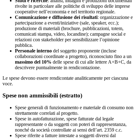
Studi e ricerche
: analisi, indagini e produzioni documentali
rivolte in particolare alle politiche di sviluppo delle imprese
cooperative nell’economia e nel territorio regionale.
Comunicazione e diffusione dei risultati
: organizzazione e
partecipazione a eventi/iniziative (sale, speaker, ecc.);
produzione di materiali (brochure, pubblicazioni, totem,
comunicati stampa, video, locandine); campagne social e
relazioni con stakeholder per sensibilizzare l’opinione
pubblica.
Personale interno
del soggetto proponente (incluse
collaborazioni coordinate a progetto), riconosciuto fino a un
massimo del 10%
delle spese di cui alle lettere A+B+C, da
descrivere puntualmente in rendicontazione.
Le spese devono essere rendicontate analiticamente per ciascuna
voce.
Spese non ammissibili (estratto)
Spese generali di funzionamento e materiale di consumo non
strettamente correlati al progetto.
Spese in autofatturazione, spese fatturate dal legale
rappresentante o da soggetti con poteri di rappresentanza,
nonché da società controllate ai sensi dell’art. 2359 c.c.
Spese riferite a fatture intestate a soggetti diversi dal