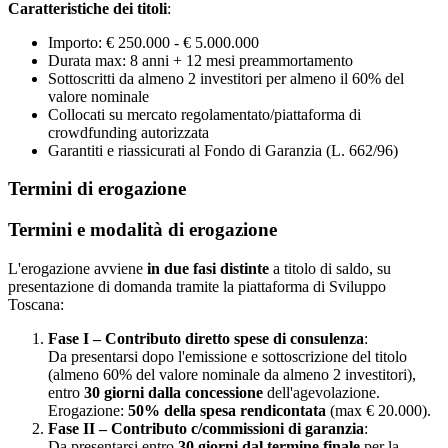
Caratteristiche dei titoli
:
Importo: € 250.000 - € 5.000.000
Durata max: 8 anni + 12 mesi preammortamento
Sottoscritti da almeno 2 investitori per almeno il 60% del
valore nominale
Collocati su mercato regolamentato/piattaforma di
crowdfunding autorizzata
Garantiti e riassicurati al Fondo di Garanzia (L. 662/96)
Termini di erogazione
Termini e modalità di erogazione
L'erogazione avviene
in due fasi distinte
a titolo di saldo, su
presentazione di domanda tramite la piattaforma di Sviluppo
Toscana:
Fase I – Contributo diretto spese di consulenza
:
Da presentarsi dopo l'emissione e sottoscrizione del titolo
(almeno 60% del valore nominale da almeno 2 investitori),
entro
30 giorni dalla concessione
dell'agevolazione.
Erogazione:
50% della spesa rendicontata
(max € 20.000).
Fase II – Contributo c/commissioni di garanzia
:
Da presentarsi entro
30 giorni dal termine finale
per la