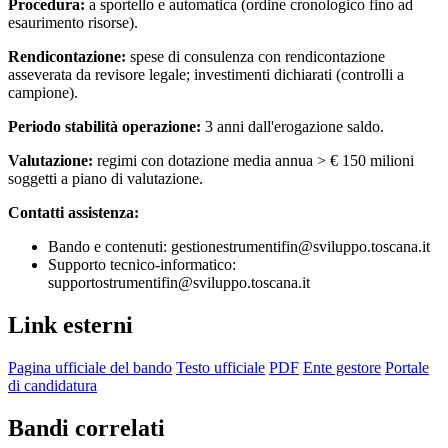
Procedura:
a sportello e automatica (ordine cronologico fino ad
esaurimento risorse).
Rendicontazione:
spese di consulenza con rendicontazione
asseverata da revisore legale; investimenti dichiarati (controlli a
campione).
Periodo stabilità operazione:
3 anni dall'erogazione saldo.
Valutazione:
regimi con dotazione media annua > € 150 milioni
soggetti a piano di valutazione.
Contatti assistenza:
Bando e contenuti: gestionestrumentifin@sviluppo.toscana.it
Supporto tecnico-informatico:
supportostrumentifin@sviluppo.toscana.it
Link esterni
Pagina ufficiale del bando
Testo ufficiale
PDF
Ente gestore
Portale
di candidatura
Bandi correlati