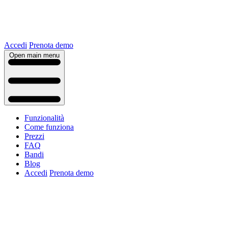
Accedi
Prenota demo
Open main menu
Funzionalità
Come funziona
Prezzi
FAQ
Bandi
Blog
Accedi
Prenota demo