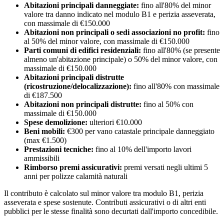
Abitazioni principali danneggiate:
fino all'80% del minor
valore tra danno indicato nel modulo B1 e perizia asseverata,
con massimale di €150.000
Abitazioni non principali o sedi associazioni no profit:
fino
al 50% del minor valore, con massimale di €150.000
Parti comuni di edifici residenziali:
fino all'80% (se presente
almeno un'abitazione principale) o 50% del minor valore, con
massimale di €150.000
Abitazioni principali distrutte
(ricostruzione/delocalizzazione):
fino all'80% con massimale
di €187.500
Abitazioni non principali distrutte:
fino al 50% con
massimale di €150.000
Spese demolizione:
ulteriori €10.000
Beni mobili:
€300 per vano catastale principale danneggiato
(max €1.500)
Prestazioni tecniche:
fino al 10% dell'importo lavori
ammissibili
Rimborso premi assicurativi:
premi versati negli ultimi 5
anni per polizze calamità naturali
Il contributo è calcolato sul minor valore tra modulo B1, perizia
asseverata e spese sostenute. Contributi assicurativi o di altri enti
pubblici per le stesse finalità sono decurtati dall'importo concedibile.