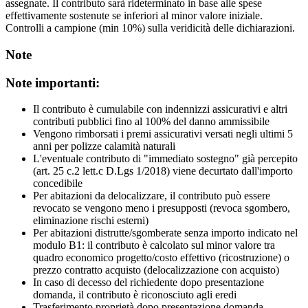
assegnate. Il contributo sarà rideterminato in base alle spese
effettivamente sostenute se inferiori al minor valore iniziale.
Controlli a campione (min 10%) sulla veridicità delle dichiarazioni.
Note
Note importanti:
Il contributo è cumulabile con indennizzi assicurativi e altri
contributi pubblici fino al 100% del danno ammissibile
Vengono rimborsati i premi assicurativi versati negli ultimi 5
anni per polizze calamità naturali
L'eventuale contributo di "immediato sostegno" già percepito
(art. 25 c.2 lett.c D.Lgs 1/2018) viene decurtato dall'importo
concedibile
Per abitazioni da delocalizzare, il contributo può essere
revocato se vengono meno i presupposti (revoca sgombero,
eliminazione rischi esterni)
Per abitazioni distrutte/sgomberate senza importo indicato nel
modulo B1: il contributo è calcolato sul minor valore tra
quadro economico progetto/costo effettivo (ricostruzione) o
prezzo contratto acquisto (delocalizzazione con acquisto)
In caso di decesso del richiedente dopo presentazione
domanda, il contributo è riconosciuto agli eredi
Trasferimento proprietà dopo presentazione domanda