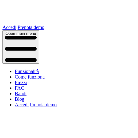
Accedi
Prenota demo
Open main menu
Funzionalità
Come funziona
Prezzi
FAQ
Bandi
Blog
Accedi
Prenota demo