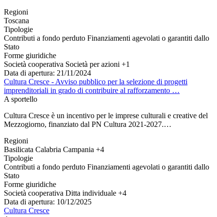
Regioni
Toscana
Tipologie
Contributi a fondo perduto
Finanziamenti agevolati o garantiti dallo
Stato
Forme giuridiche
Società cooperativa
Società per azioni
+1
Data di apertura: 21/11/2024
Cultura Cresce - Avviso pubblico per la selezione di progetti
imprenditoriali in grado di contribuire al rafforzamento …
A sportello
Cultura Cresce è un incentivo per le imprese culturali e creative del
Mezzogiorno, finanziato dal PN Cultura 2021-2027.…
Regioni
Basilicata
Calabria
Campania
+4
Tipologie
Contributi a fondo perduto
Finanziamenti agevolati o garantiti dallo
Stato
Forme giuridiche
Società cooperativa
Ditta individuale
+4
Data di apertura: 10/12/2025
Cultura Cresce