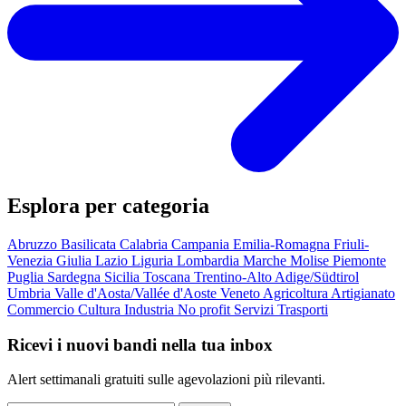
Esplora per categoria
Abruzzo
Basilicata
Calabria
Campania
Emilia-Romagna
Friuli-
Venezia Giulia
Lazio
Liguria
Lombardia
Marche
Molise
Piemonte
Puglia
Sardegna
Sicilia
Toscana
Trentino-Alto Adige/Südtirol
Umbria
Valle d'Aosta/Vallée d'Aoste
Veneto
Agricoltura
Artigianato
Commercio
Cultura
Industria
No profit
Servizi
Trasporti
Ricevi i nuovi bandi nella tua inbox
Alert settimanali gratuiti sulle agevolazioni più rilevanti.