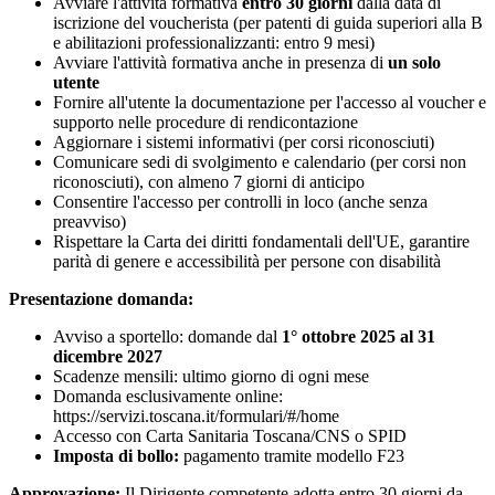
Avviare l'attività formativa
entro 30 giorni
dalla data di
iscrizione del voucherista (per patenti di guida superiori alla B
e abilitazioni professionalizzanti: entro 9 mesi)
Avviare l'attività formativa anche in presenza di
un solo
utente
Fornire all'utente la documentazione per l'accesso al voucher e
supporto nelle procedure di rendicontazione
Aggiornare i sistemi informativi (per corsi riconosciuti)
Comunicare sedi di svolgimento e calendario (per corsi non
riconosciuti), con almeno 7 giorni di anticipo
Consentire l'accesso per controlli in loco (anche senza
preavviso)
Rispettare la Carta dei diritti fondamentali dell'UE, garantire
parità di genere e accessibilità per persone con disabilità
Presentazione domanda:
Avviso a sportello: domande dal
1° ottobre 2025 al 31
dicembre 2027
Scadenze mensili: ultimo giorno di ogni mese
Domanda esclusivamente online:
https://servizi.toscana.it/formulari/#/home
Accesso con Carta Sanitaria Toscana/CNS o SPID
Imposta di bollo:
pagamento tramite modello F23
Approvazione:
Il Dirigente competente adotta entro 30 giorni da