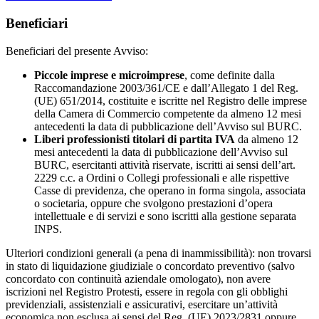
Beneficiari
Beneficiari del presente Avviso:
Piccole imprese e microimprese
, come definite dalla
Raccomandazione 2003/361/CE e dall’Allegato 1 del Reg.
(UE) 651/2014, costituite e iscritte nel Registro delle imprese
della Camera di Commercio competente da almeno 12 mesi
antecedenti la data di pubblicazione dell’Avviso sul BURC.
Liberi professionisti titolari di partita IVA
da almeno 12
mesi antecedenti la data di pubblicazione dell’Avviso sul
BURC, esercitanti attività riservate, iscritti ai sensi dell’art.
2229 c.c. a Ordini o Collegi professionali e alle rispettive
Casse di previdenza, che operano in forma singola, associata
o societaria, oppure che svolgono prestazioni d’opera
intellettuale e di servizi e sono iscritti alla gestione separata
INPS.
Ulteriori condizioni generali (a pena di inammissibilità): non trovarsi
in stato di liquidazione giudiziale o concordato preventivo (salvo
concordato con continuità aziendale omologato), non avere
iscrizioni nel Registro Protesti, essere in regola con gli obblighi
previdenziali, assistenziali e assicurativi, esercitare un’attività
economica non esclusa ai sensi del Reg. (UE) 2023/2831 oppure