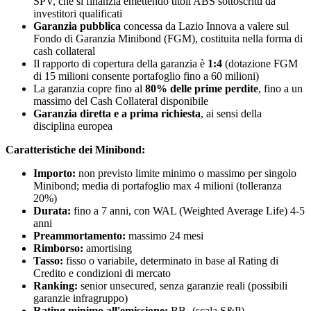
SPV, che si finanzia emettendo titoli ABS sottoscritti da
investitori qualificati
Garanzia pubblica
concessa da Lazio Innova a valere sul
Fondo di Garanzia Minibond (FGM), costituita nella forma di
cash collateral
Il rapporto di copertura della garanzia è
1:4
(dotazione FGM
di 15 milioni consente portafoglio fino a 60 milioni)
La garanzia copre fino al
80% delle prime perdite
, fino a un
massimo del Cash Collateral disponibile
Garanzia diretta e a prima richiesta
, ai sensi della
disciplina europea
Caratteristiche dei Minibond:
Importo:
non previsto limite minimo o massimo per singolo
Minibond; media di portafoglio max 4 milioni (tolleranza
20%)
Durata:
fino a 7 anni, con WAL (Weighted Average Life) 4-5
anni
Preammortamento:
massimo 24 mesi
Rimborso:
amortising
Tasso:
fisso o variabile, determinato in base al Rating di
Credito e condizioni di mercato
Ranking:
senior unsecured, senza garanzie reali (possibili
garanzie infragruppo)
Rating minimo all'emissione:
BB- (scala S&P)