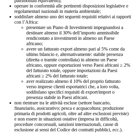
patrimoniali equivalenti);
operare in conformità alle pertinenti disposizioni legislative e
regolamentari nazionali in materia ambientale;
soddisfare almeno uno dei seguenti requisiti relativi ai rapporti
con l’Africa:
presentare un Piano di Investimenti impegnandosi a
destinare almeno il 30% dell’importo ammissibile
rendicontato a investimenti in almeno un Paese
africano;
avere un fatturato export almeno pari al 5% come da
ultimo bilancio e, alternativamente: stabile presenza
(diretta o tramite controllata) in almeno un Paese
africano, oppure esportazioni verso Paesi africani ≥ 2%
del fatturato totale, oppure importazioni da Paesi
africani ≥ 2% del fatturato totale;
aver realizzato almeno il 10% del proprio fatturato
verso imprese clienti esportatrici che, a loro volta,
soddisfano specifici requisiti di export/import o
presenza stabile in Paesi africani.
non rientrare tra le attività escluse (settore bancario,
finanziario, assicurativo; pesca e acquacoltura; produzione
primaria di prodotti agricoli, oltre ad altre esclusioni previste)
e non essere in situazioni ostative (impresa in difficoltà,
procedure concorsuali, sanzioni internazionali, cause di
esclusione ai sensi del Codice dei contratti pubblici, ecc.).