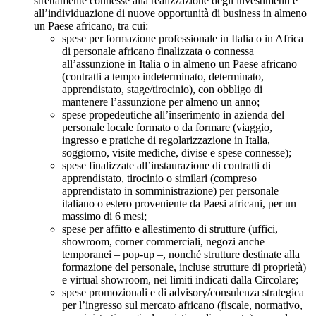
strettamente connesse alla realizzazione degli investimenti e
all’individuazione di nuove opportunità di business in almeno
un Paese africano, tra cui:
spese per formazione professionale in Italia o in Africa
di personale africano finalizzata o connessa
all’assunzione in Italia o in almeno un Paese africano
(contratti a tempo indeterminato, determinato,
apprendistato, stage/tirocinio), con obbligo di
mantenere l’assunzione per almeno un anno;
spese propedeutiche all’inserimento in azienda del
personale locale formato o da formare (viaggio,
ingresso e pratiche di regolarizzazione in Italia,
soggiorno, visite mediche, divise e spese connesse);
spese finalizzate all’instaurazione di contratti di
apprendistato, tirocinio o similari (compreso
apprendistato in somministrazione) per personale
italiano o estero proveniente da Paesi africani, per un
massimo di 6 mesi;
spese per affitto e allestimento di strutture (uffici,
showroom, corner commerciali, negozi anche
temporanei – pop-up –, nonché strutture destinate alla
formazione del personale, incluse strutture di proprietà)
e virtual showroom, nei limiti indicati dalla Circolare;
spese promozionali e di advisory/consulenza strategica
per l’ingresso sul mercato africano (fiscale, normativo,