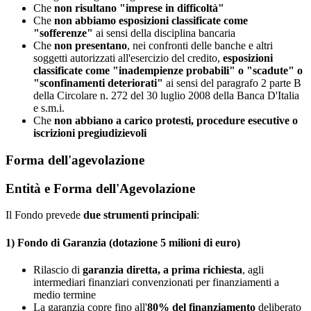
Che
non risultano "imprese in difficoltà"
Che
non abbiamo esposizioni classificate come
"sofferenze"
ai sensi della disciplina bancaria
Che
non presentano
, nei confronti delle banche e altri
soggetti autorizzati all'esercizio del credito,
esposizioni
classificate come "inadempienze probabili" o "scadute" o
"sconfinamenti deteriorati"
ai sensi del paragrafo 2 parte B
della Circolare n. 272 del 30 luglio 2008 della Banca D'Italia
e s.m.i.
Che
non abbiano a carico protesti, procedure esecutive o
iscrizioni pregiudizievoli
Forma dell'agevolazione
Entità e Forma dell'Agevolazione
Il Fondo prevede
due strumenti principali
:
1) Fondo di Garanzia (dotazione 5 milioni di euro)
Rilascio di
garanzia diretta, a prima richiesta
, agli
intermediari finanziari convenzionati per finanziamenti a
medio termine
La garanzia copre fino all'
80% del finanziamento
deliberato