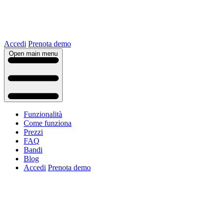
Accedi
Prenota demo
Open main menu
Funzionalità
Come funziona
Prezzi
FAQ
Bandi
Blog
Accedi
Prenota demo