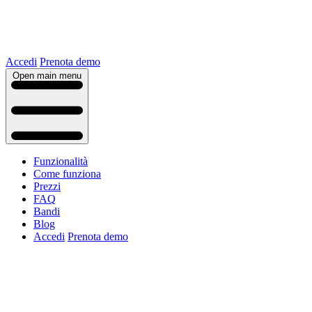
Accedi
Prenota demo
Open main menu
Funzionalità
Come funziona
Prezzi
FAQ
Bandi
Blog
Accedi
Prenota demo