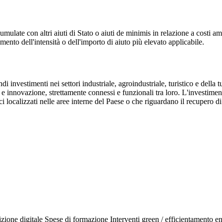
late con altri aiuti di Stato o aiuti de minimis in relazione a costi amm
ento dell'intensità o dell'importo di aiuto più elevato applicabile.
di investimenti nei settori industriale, agroindustriale, turistico e del
o e innovazione, strettamente connessi e funzionali tra loro. L'investimen
ici localizzati nelle aree interne del Paese o che riguardano il recupero di
izione digitale
Spese di formazione
Interventi green / efficientamento e